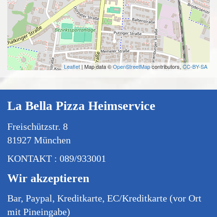
Leaflet
| Map data ©
OpenStreetMap
contributors,
CC-BY-SA
La Bella Pizza Heimservice
Freischützstr. 8
81927 München
KONTAKT : 089/933001
Wir akzeptieren
Bar, Paypal, Kreditkarte, EC/Kreditkarte (vor Ort
mit Pineingabe)