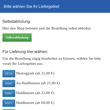
Bitte wählen Sie Ihr Liefergebiet
Toggle
navigation
Selbstabholung:
Hier den Shop betreten und die Bestellung selbst abholen:
Selbstabholung
Pizza
Für Lieferung hier wählen:
Um die Bestellung zügig bearbeiten zu können, wählen Sie bitte
vorab Ihr Liefergebiet aus.
Alle Pizzen werden mit Tomatensauce & Käse belegt . Auf
Herzogpark (ab 21,00 €)
Wunsch auch mit vielen Extras.
80538
Au-Haidhausen (ab 21,00 €)
81667
Pizza Margherita
26cm
8,50 €
Haidhausen (ab 21,00 €)
81667
32cm
11,50 €
Haidhausen (ab 60,00 €)
81671