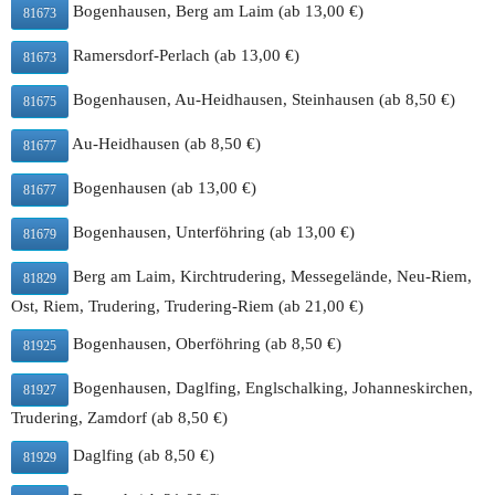
40 x 60cm
34,00 €
Bogenhausen, Berg am Laim (ab 13,00 €)
81673
Ramersdorf-Perlach (ab 13,00 €)
81673
Pizza Funghi
26cm
9,50 €
Bogenhausen, Au-Heidhausen, Steinhausen (ab 8,50 €)
81675
Champignons
32cm
11,90 €
Au-Heidhausen (ab 8,50 €)
81677
40 x 60cm
36,00 €
Bogenhausen (ab 13,00 €)
81677
Bogenhausen, Unterföhring (ab 13,00 €)
81679
Pizza Aglio
26cm
9,90 €
Berg am Laim, Kirchtrudering, Messegelände, Neu-Riem,
81829
Champignons, frischer Knoblauch
32cm
12,90 €
Ost, Riem, Trudering, Trudering-Riem (ab 21,00 €)
40 x 60cm
38,00 €
Bogenhausen, Oberföhring (ab 8,50 €)
81925
Bogenhausen, Daglfing, Englschalking, Johanneskirchen,
81927
Pizza Salami
Trudering, Zamdorf (ab 8,50 €)
26cm
9,90 €
Salami
Daglfing (ab 8,50 €)
81929
32cm
12,90 €