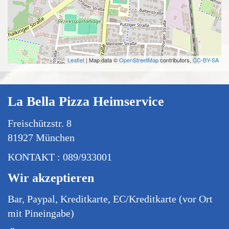
Leaflet
| Map data ©
OpenStreetMap
contributors,
CC-BY-SA
La Bella Pizza Heimservice
Freischützstr. 8
81927 München
KONTAKT : 089/933001
Wir akzeptieren
Bar, Paypal, Kreditkarte, EC/Kreditkarte (vor Ort
mit Pineingabe)