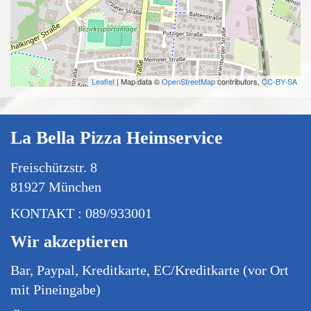
Leaflet
| Map data ©
OpenStreetMap
contributors,
CC-BY-SA
La Bella Pizza Heimservice
Freischützstr. 8
81927 München
KONTAKT : 089/933001
Wir akzeptieren
Bar, Paypal, Kreditkarte, EC/Kreditkarte (vor Ort
mit Pineingabe)