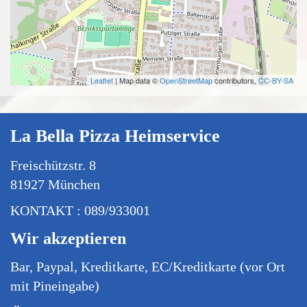
Leaflet
| Map data ©
OpenStreetMap
contributors,
CC-BY-SA
La Bella Pizza Heimservice
Freischützstr. 8
81927 München
KONTAKT : 089/933001
Wir akzeptieren
Bar, Paypal, Kreditkarte, EC/Kreditkarte (vor Ort
mit Pineingabe)