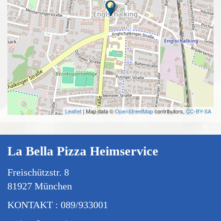
Leaflet
| Map data ©
OpenStreetMap
contributors,
CC-BY-SA
La Bella Pizza Heimservice
Freischützstr. 8
81927 München
KONTAKT : 089/933001