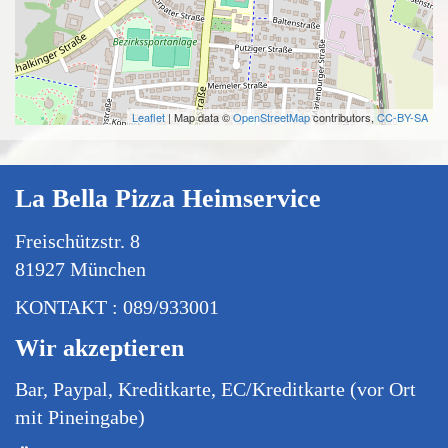
Leaflet
| Map data ©
OpenStreetMap
contributors,
CC-BY-SA
La Bella Pizza Heimservice
Freischützstr. 8
81927 München
KONTAKT : 089/933001
Wir akzeptieren
Bar, Paypal, Kreditkarte, EC/Kreditkarte (vor Ort
mit Pineingabe)