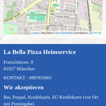
Leaflet
| Map data ©
OpenStreetMap
contributors,
CC-BY-SA
La Bella Pizza Heimservice
Freischützstr. 8
81927 München
KONTAKT : 089/933001
Wir akzeptieren
Bar, Paypal, Kreditkarte, EC/Kreditkarte (vor Ort
mit Pineingabe)