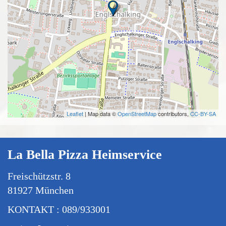
Leaflet
| Map data ©
OpenStreetMap
contributors,
CC-BY-SA
La Bella Pizza Heimservice
Freischützstr. 8
81927 München
KONTAKT : 089/933001