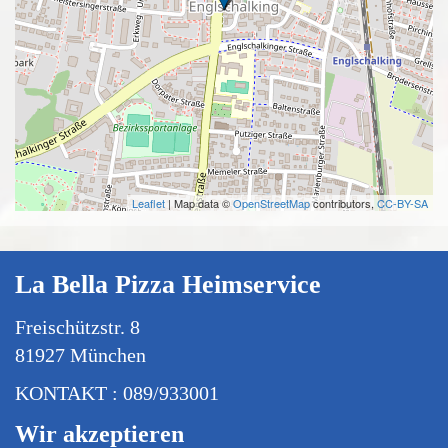
Leaflet
| Map data ©
OpenStreetMap
contributors,
CC-BY-SA
La Bella Pizza Heimservice
Freischützstr. 8
81927 München
KONTAKT : 089/933001
Wir akzeptieren