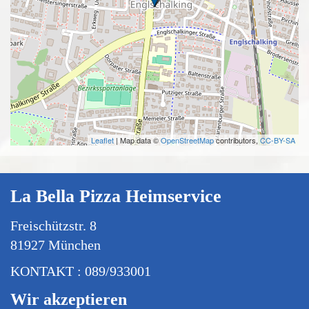
Leaflet
| Map data ©
OpenStreetMap
contributors,
CC-BY-SA
La Bella Pizza Heimservice
Freischützstr. 8
81927 München
KONTAKT : 089/933001
Wir akzeptieren