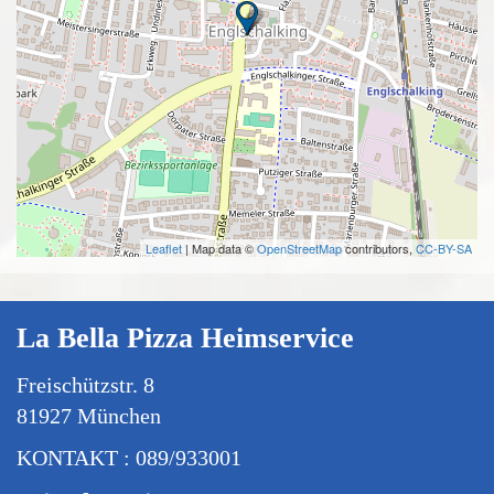
Leaflet
| Map data ©
OpenStreetMap
contributors,
CC-BY-SA
La Bella Pizza Heimservice
Freischützstr. 8
81927 München
KONTAKT : 089/933001