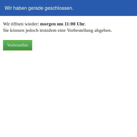
×
Wir haben gerade geschlossen.
Toggle
navigation
Beilagen
Wir öffnen wieder:
morgen um 11:00 Uhr
.
Sie können jedoch trotzdem eine Vorbestellung abgeben.
Jasmin duft Reis
5,00 €
Vorbestellen
Sate Sauce ( ohne Gemüse)
5,50 €
Erdnußsause Pikant
Thai Curry Sauce ( ohne
5,50 €
Gemüse)
Gebratene Nudeln ( ohne
5,50 €